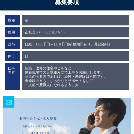
募集要項
職種
鳶
雇用
正社員 パート,アルバイト
給与
日給：1万1千円～1万8千円(研修期間有り、昇給随時)
休日
日
仕事
新築・改修の住宅やビルなど
内容
建築現場での足場組み立て工事をお願いします。
意欲のある方であれば、経験・未経験は不問です。
未経験の方も、しっかりとサポートをして
一人前の鳶職人になれるように大…